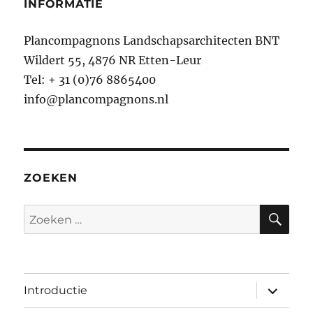
INFORMATIE
Plancompagnons Landschapsarchitecten BNT
Wildert 55, 4876 NR Etten-Leur
Tel: + 31 (0)76 8865400
info@plancompagnons.nl
ZOEKEN
ZO
Zoeken
naar:
submen
Introductie
uitvouw