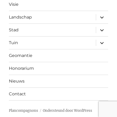
Visie
submen
Landschap
uitvouw
submen
Stad
uitvouw
submen
Tuin
uitvouw
Geomantie
Honorarium
Nieuws
Contact
Plancompagnons
Ondersteund door WordPress