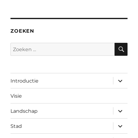
ZOEKEN
ZO
Zoeken
naar:
submen
Introductie
uitvouw
Visie
submen
Landschap
uitvouw
submen
Stad
uitvouw