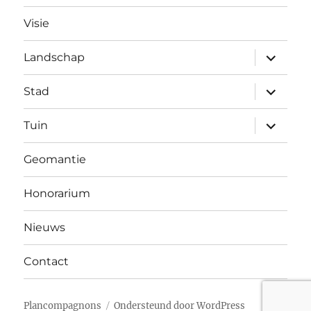
Visie
submen
Landschap
uitvouw
submen
Stad
uitvouw
submen
Tuin
uitvouw
Geomantie
Honorarium
Nieuws
Contact
Plancompagnons
Ondersteund door WordPress