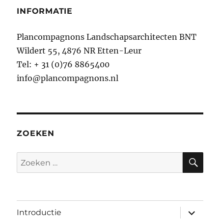
INFORMATIE
Plancompagnons Landschapsarchitecten BNT
Wildert 55, 4876 NR Etten-Leur
Tel: + 31 (0)76 8865400
info@plancompagnons.nl
ZOEKEN
ZO
Zoeken
naar:
submen
Introductie
uitvouw