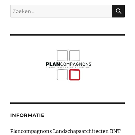
ZO
Zoeken
naar:
INFORMATIE
Plancompagnons Landschapsarchitecten BNT