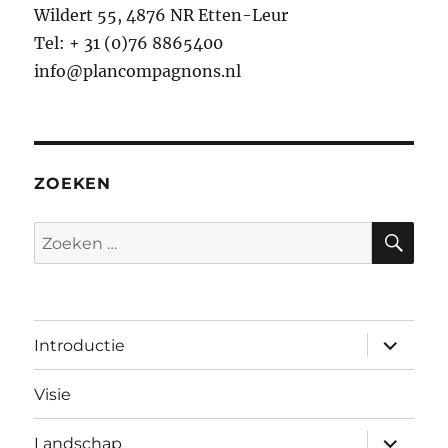
Wildert 55, 4876 NR Etten-Leur
Tel: + 31 (0)76 8865400
info@plancompagnons.nl
ZOEKEN
ZO
Zoeken
naar:
submen
Introductie
uitvouw
Visie
submen
Landschap