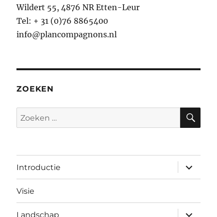
Wildert 55, 4876 NR Etten-Leur
Tel: + 31 (0)76 8865400
info@plancompagnons.nl
ZOEKEN
ZO
Zoeken
naar:
submen
Introductie
uitvouw
Visie
submen
Landschap