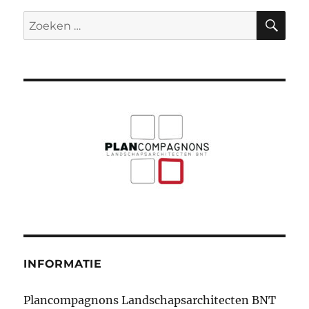
ZO
Zoeken
naar:
INFORMATIE
Plancompagnons Landschapsarchitecten BNT