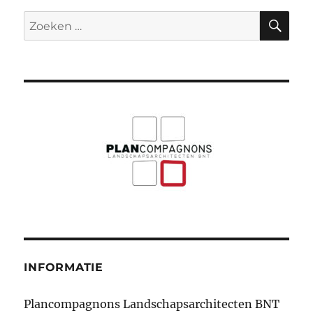
ZO
Zoeken
naar:
INFORMATIE
Plancompagnons Landschapsarchitecten BNT