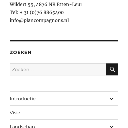
Wildert 55, 4876 NR Etten-Leur
Tel: + 31 (0)76 8865400
info@plancompagnons.nl
ZOEKEN
ZO
Zoeken
naar:
submen
Introductie
uitvouw
Visie
submen
Landschap