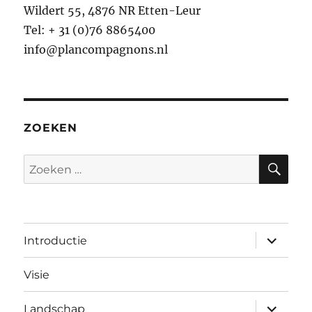
Wildert 55, 4876 NR Etten-Leur
Tel: + 31 (0)76 8865400
info@plancompagnons.nl
ZOEKEN
ZO
Zoeken
naar:
submen
Introductie
uitvouw
Visie
submen
Landschap