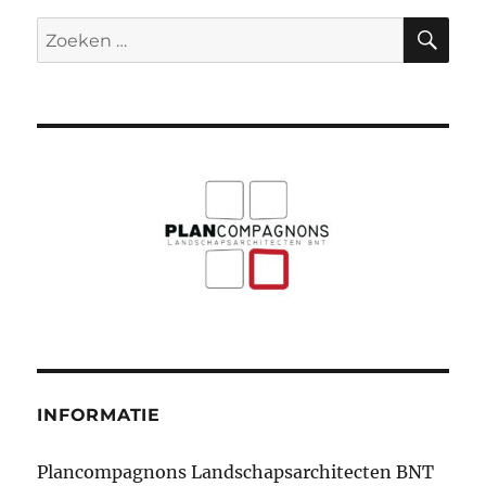
ZO
Zoeken
naar:
INFORMATIE
Plancompagnons Landschapsarchitecten BNT