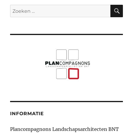
ZO
Zoeken
naar:
INFORMATIE
Plancompagnons Landschapsarchitecten BNT