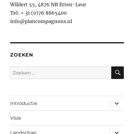
Wildert 55, 4876 NR Etten-Leur
Tel: + 31 (0)76 8865400
info@plancompagnons.nl
ZOEKEN
ZO
Zoeken
naar:
submen
Introductie
uitvouw
Visie
submen
Landschap