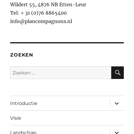
Wildert 55, 4876 NR Etten-Leur
Tel: + 31 (0)76 8865400
info@plancompagnons.nl
ZOEKEN
ZO
Zoeken
naar:
submen
Introductie
uitvouw
Visie
submen
Landschap