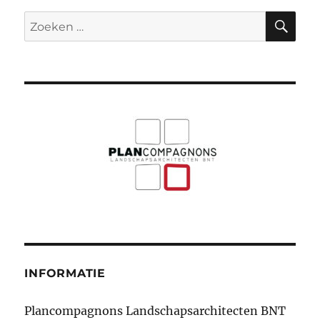
ZO
Zoeken
naar:
INFORMATIE
Plancompagnons Landschapsarchitecten BNT