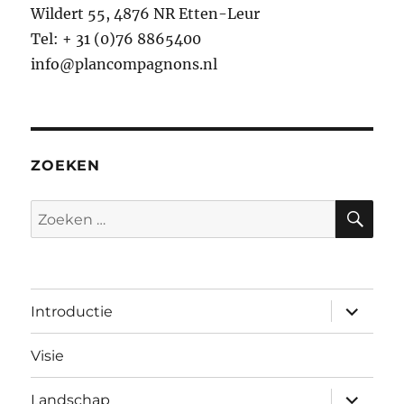
Wildert 55, 4876 NR Etten-Leur
Tel: + 31 (0)76 8865400
info@plancompagnons.nl
ZOEKEN
ZO
Zoeken
naar:
submen
Introductie
uitvouw
Visie
submen
Landschap