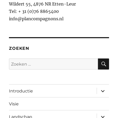
Wildert 55, 4876 NR Etten-Leur
Tel: + 31 (0)76 8865400
info@plancompagnons.nl
ZOEKEN
ZO
Zoeken
naar:
submen
Introductie
uitvouw
Visie
submen
Landschap