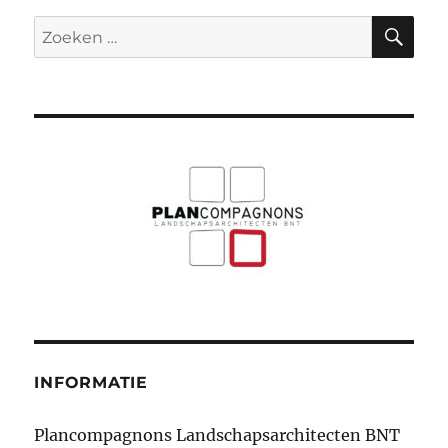
ZO
Zoeken
naar:
INFORMATIE
Plancompagnons Landschapsarchitecten BNT