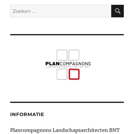
ZO
Zoeken
naar:
INFORMATIE
Plancompagnons Landschapsarchitecten BNT