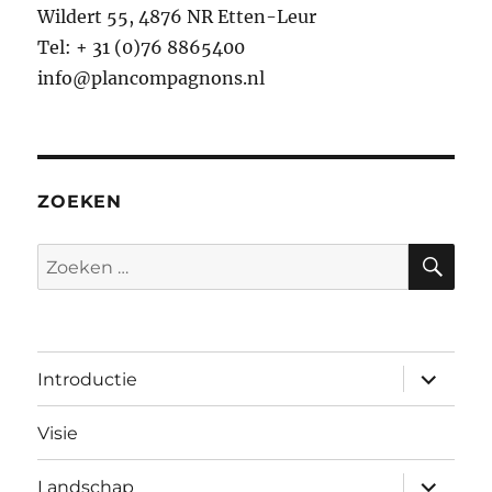
Wildert 55, 4876 NR Etten-Leur
Tel: + 31 (0)76 8865400
info@plancompagnons.nl
ZOEKEN
ZO
Zoeken
naar:
submen
Introductie
uitvouw
Visie
submen
Landschap