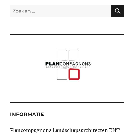
ZO
Zoeken
naar:
INFORMATIE
Plancompagnons Landschapsarchitecten BNT