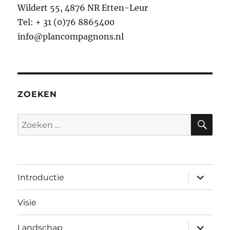
Wildert 55, 4876 NR Etten-Leur
Tel: + 31 (0)76 8865400
info@plancompagnons.nl
ZOEKEN
ZO
Zoeken
naar:
submen
Introductie
uitvouw
Visie
submen
Landschap