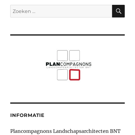
ZO
Zoeken
naar:
INFORMATIE
Plancompagnons Landschapsarchitecten BNT