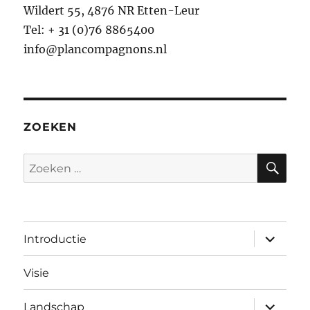
Wildert 55, 4876 NR Etten-Leur
Tel: + 31 (0)76 8865400
info@plancompagnons.nl
ZOEKEN
ZO
Zoeken
naar:
submen
Introductie
uitvouw
Visie
submen
Landschap