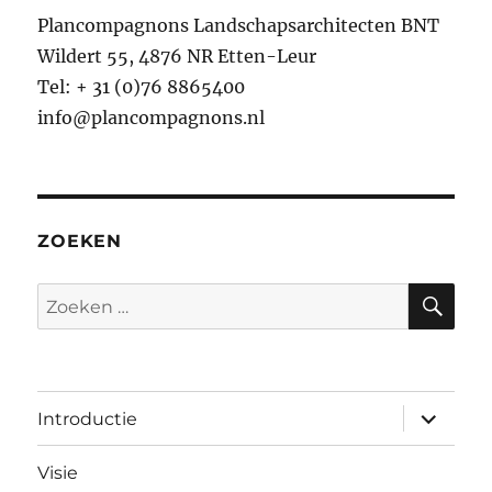
Plancompagnons Landschapsarchitecten BNT
Wildert 55, 4876 NR Etten-Leur
Tel: + 31 (0)76 8865400
info@plancompagnons.nl
ZOEKEN
ZO
Zoeken
naar:
submen
Introductie
uitvouw
Visie